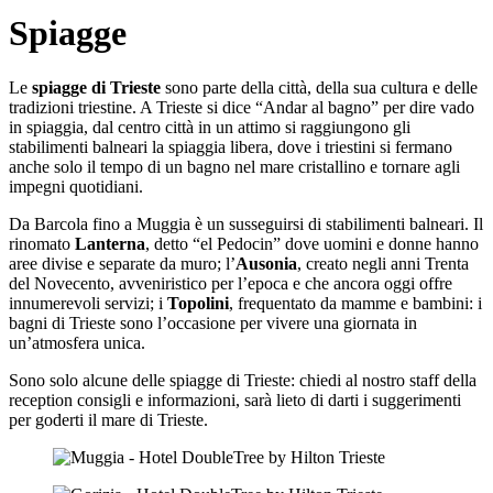
Spiagge
Le
spiagge di Trieste
sono parte della città, della sua cultura e delle
tradizioni triestine. A Trieste si dice “Andar al bagno” per dire vado
in spiaggia, dal centro città in un attimo si raggiungono gli
stabilimenti balneari la spiaggia libera, dove i triestini si fermano
anche solo il tempo di un bagno nel mare cristallino e tornare agli
impegni quotidiani.
Da Barcola fino a Muggia è un susseguirsi di stabilimenti balneari. Il
rinomato
Lanterna
, detto “el Pedocin” dove uomini e donne hanno
aree divise e separate da muro; l’
Ausonia
, creato negli anni Trenta
del Novecento, avveniristico per l’epoca e che ancora oggi offre
innumerevoli servizi; i
Topolini
, frequentato da mamme e bambini: i
bagni di Trieste sono l’occasione per vivere una giornata in
un’atmosfera unica.
Sono solo alcune delle spiagge di Trieste: chiedi al nostro staff della
reception consigli e informazioni, sarà lieto di darti i suggerimenti
per goderti il mare di Trieste.