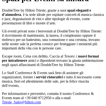
DoubleTree by Hilton Trieste, grazie a suoi
spazi eleganti e
d’atmosfera
, è la sede ideale per ospitare concerti di musica classica
e jazz, degustazioni di vini e altre tipologie di evento, come
presentazioni di libri e mostre d’arte.
Gli eventi privati sono i benvenuti al DoubleTree by Hilton Trieste:
il ricevimento di matrimonio, la laurea, il compleanno oppure il
rinfresco per un battesimo, una comunione e una cresima, trovano
nelle nostre sale la perfetta cornice per festeggiare i momenti più
importanti della vita con le persone care.
Escape room, Cena con delitto, Caccia al Tesoro: i
nuovi format
per intrattenere
amici e dipendenti trovano la giusta ambientazione
negli spazi affascinanti di DoubleTree by Hilton Trieste.
Lo Staff Conference & Event
s
sarà lieto di assistere gli
organizzatori, fornire i
servizi ristorativi
e tutto il necessario come
musica, fiori ed allestimento delle sale, per la felice riuscita
dell’evento,
Per informazioni e preventivi, contatta il nostro Conference &
Event
s
team al +39 040 9712950
o alla e-mail
Trieste_Sales@hilton.com