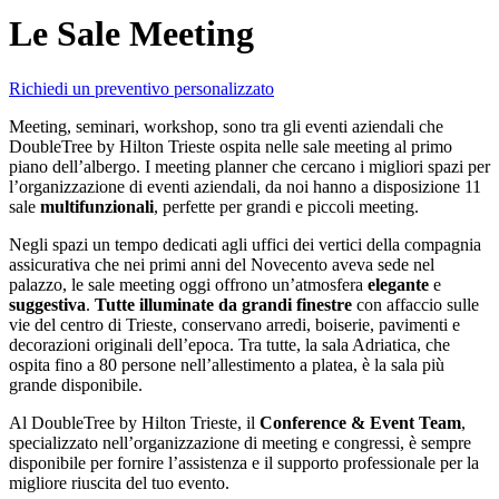
Le Sale Meeting
Richiedi un preventivo personalizzato
Meeting, seminari, workshop, sono tra gli eventi aziendali che
DoubleTree by Hilton Trieste ospita nelle sale meeting al primo
piano dell’albergo. I meeting planner che cercano i migliori spazi per
l’organizzazione di eventi aziendali, da noi hanno a disposizione 11
sale
multifunzionali
, perfette per grandi e piccoli meeting.
Negli spazi un tempo dedicati agli uffici dei vertici della compagnia
assicurativa che nei primi anni del Novecento aveva sede nel
palazzo, le sale meeting oggi offrono un’atmosfera
elegante
e
suggestiva
.
Tutte illuminate da grandi finestre
con affaccio sulle
vie del centro di Trieste, conservano arredi, boiserie, pavimenti e
decorazioni originali dell’epoca. Tra tutte, la
sala Adriatica
, che
ospita fino a 80 persone nell’allestimento a platea, è la sala più
grande disponibile.
Al DoubleTree by Hilton Trieste, il
Conference & Event Team
,
specializzato nell’organizzazione di meeting e congressi, è sempre
disponibile per fornire l’assistenza e il supporto professionale per la
migliore riuscita del tuo evento.