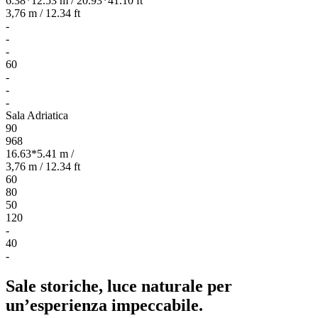
6.38*12.53 m / 20.93*41.10 ft
3,76 m / 12.34 ft
-
-
-
60
-
-
-
Sala Adriatica
90
968
16.63*5.41 m /
3,76 m / 12.34 ft
60
80
50
120
-
40
-
Sale storiche, luce naturale per
un’esperienza impeccabile.