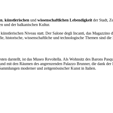
en
,
künstlerischen
und
wissenschaftlichen Lebendigkeit
der Stadt, Z
en und der balkanischen Kultur.
ünstlerischen Niveau statt. Der Salone degli Incanti, das Magazzino d
fie, historische, wissenschaftliche und technologische Themen sind die 
n darstellt, ist das Museo Revoltella. Als Wohnsitz des Barons Pasqua
d mit den Räumen des angrenzenden Palazzo Brunner, die dank der Inte
 Sammlungen moderner und zeitgenössischer Kunst in Italien.