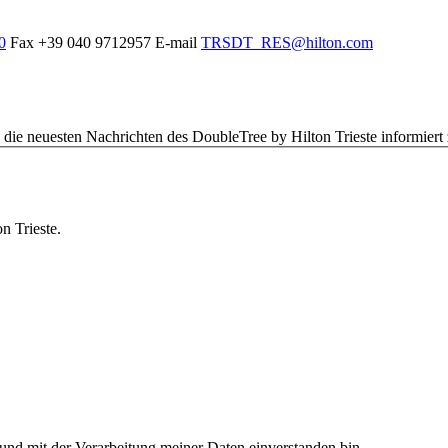
0
Fax
+39 040 9712957
E-mail
TRSDT_RES@hilton.com
die neuesten Nachrichten des DoubleTree by Hilton Trieste informiert
n Trieste.
und mit der Verarbeitung meiner Daten einverstanden bin.