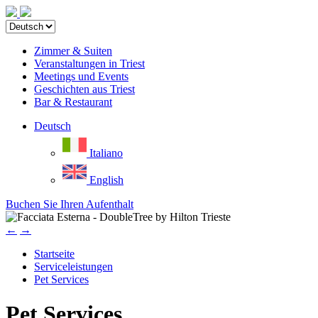
Zimmer & Suiten
Veranstaltungen in Triest
Meetings und Events
Geschichten aus Triest
Bar & Restaurant
Deutsch
Italiano
English
Buchen Sie Ihren Aufenthalt
←
→
Startseite
Serviceleistungen
Pet Services
Pet Services