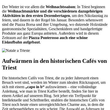
Der Winter ist vor allem die
Weihnachtssaison
: In Triest beginnen
die
Weihnachtsmärkte und die verschiedenen dazugehörigen
Aktivitäten in den ersten Dezembertagen
, um den Nikolaustag zu
feiern, und dauern in der Regel bis Januar. Besonders sehenswert
sind die Piazza Borsa und ihre Umgebung, wo dutzende Holzstände
gastronomische Spezialitäten, Geschenkideen und handgefertigte
Produkte aus ganz Europa anbieten. Außerdem wird in diesem
Zeitraum auf der
Piazza Ponterosso auch eine schöne
Eislaufbahn aufgebaut
.
Aufwärmen in den historischen Cafés von
Triest
Die historischen Cafés von Triest, die zu jeder Jahreszeit einen
Besuch wert sind, werden im Winter zum idealen Rückzugsort, um
sich mit einem
„capo in b“
aufzuwärmen – eine vollständige
Anleitung, wie man in Triest Kaffee bestellt, finden Sie hier in
einem Artikel auf unserem Blog. Seit jeher ein Treffpunkt für
Intellektuelle und Schriftsteller, strahlen die historischen Cafés von
Triest noch heute einen unvergleichlichen Charme aus, in dem die
Zeit stehengeblieben zu sein scheint. Die Auswahl an Adressen ist