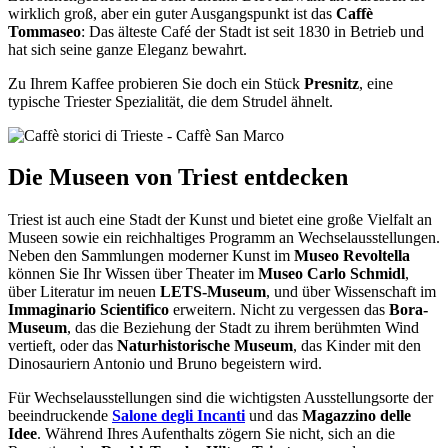
wirklich groß, aber ein guter Ausgangspunkt ist das
Caffè
Tommaseo
: Das älteste Café der Stadt ist seit 1830 in Betrieb und
hat sich seine ganze Eleganz bewahrt.
Zu Ihrem Kaffee probieren Sie doch ein Stück
Presnitz
, eine
typische Triester Spezialität, die dem Strudel ähnelt.
Die Museen von Triest entdecken
Triest ist auch eine Stadt der Kunst und bietet eine große Vielfalt an
Museen sowie ein reichhaltiges Programm an Wechselausstellungen.
Neben den Sammlungen moderner Kunst im
Museo Revoltella
können Sie Ihr Wissen über Theater im
Museo Carlo Schmidl
,
über Literatur im neuen
LETS-Museum
, und über Wissenschaft im
Immaginario Scientifico
erweitern. Nicht zu vergessen das
Bora-
Museum
, das die Beziehung der Stadt zu ihrem berühmten Wind
vertieft, oder das
Naturhistorische Museum
, das Kinder mit den
Dinosauriern Antonio und Bruno begeistern wird.
Für Wechselausstellungen sind die wichtigsten Ausstellungsorte der
beeindruckende
Salone degli Incanti
und das
Magazzino delle
Idee
. Während Ihres Aufenthalts zögern Sie nicht, sich an die