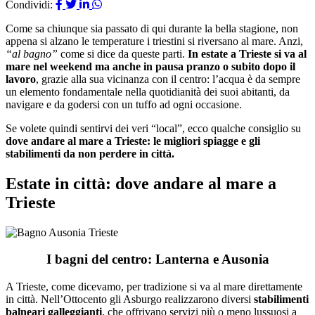
Condividi:
Come sa chiunque sia passato di qui durante la bella stagione, non
appena si alzano le temperature i triestini si riversano al mare. Anzi,
“al bagno”
come si dice da queste parti.
In estate a Trieste si va al
mare nel weekend ma anche in pausa pranzo o subito dopo il
lavoro
, grazie alla sua vicinanza con il centro: l’acqua è da sempre
un elemento fondamentale nella quotidianità dei suoi abitanti, da
navigare e da godersi con un tuffo ad ogni occasione.
Se volete quindi sentirvi dei veri “local”, ecco qualche consiglio su
dove andare al mare a Trieste: le migliori spiagge e gli
stabilimenti da non perdere in città.
Estate in città: dove andare al mare a
Trieste
I bagni del centro: Lanterna e Ausonia
A Trieste, come dicevamo, per tradizione si va al mare direttamente
in città. Nell’Ottocento gli Asburgo realizzarono diversi
stabilimenti
balneari galleggianti
, che offrivano servizi più o meno lussuosi a