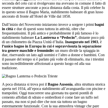
seconda del ceto cui si rivolgevano ma avevano in comune il fatto di
essere strutture ancorate a poca distanza dalla costa. Il più celebre fu
in questo senso il Bagno Maria, stabilimento balneare di gran lusso
ancorato di fronte all’Hotel de Ville dal 1858.
Dall’inizio del Novecento iniziarono invece a sorgere i primi
bagni
in città
e due di questi sono tuttora in attività, oltre che
frequentatissimi. Il più antico e probabilmente il più famoso è lo
stabilimento balneare
La Lanterna o “Pedocin”
, distante poco più
di un chilometro da Piazza Unità d’Italia.
Inaugurato nel 1903
, è
l’unico bagno in Europa in cui è sopravvissuta la separazione
tra genere maschile e femminile:
un muro divide la spiaggia in
due, riservando un lato agli uomini e l’altro a donne e bambini. Con
il passare del tempo si è parlato più volte di eliminarlo, ma i triestini
sono incredibilmente affezionati a questo luogo ed alla sua
tradizione.
A poca distanza si trova poi il
Bagno Ausonia
, altra struttura storica
aperta nel 1934, all’epoca stabilimento all’avanguardia con piscine e
trampolini. Oggi trascorrere una giornata tra questi pontili di
cemento affollati di sdraio e ombrelloni è come fare un tuffo nel
passato, ma non si può dire che non sia tuttora un bagno
estremamente funzionale. Con la sua atmosfera vintage che pare