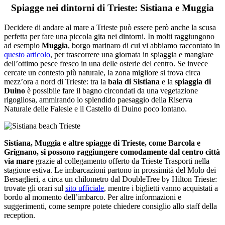
Spiagge nei dintorni di Trieste: Sistiana e Muggia
Decidere di andare al mare a Trieste può essere però anche la scusa
perfetta per fare una piccola gita nei dintorni. In molti raggiungono
ad esempio
Muggia
, borgo marinaro di cui vi abbiamo raccontato in
questo articolo
, per trascorrere una giornata in spiaggia e mangiare
dell’ottimo pesce fresco in una delle osterie del centro. Se invece
cercate un contesto più naturale, la zona migliore si trova circa
mezz’ora a nord di Trieste: tra la
baia di Sistiana
e la
spiaggia di
Duino
è possibile fare il bagno circondati da una vegetazione
rigogliosa, ammirando lo splendido paesaggio della Riserva
Naturale delle Falesie e il Castello di Duino poco lontano.
Sistiana, Muggia e altre spiagge di Trieste, come Barcola e
Grignano, si possono raggiungere comodamente dal centro città
via mare
grazie al collegamento offerto da Trieste Trasporti nella
stagione estiva. Le imbarcazioni partono in prossimità del Molo dei
Bersaglieri, a circa un chilometro dal DoubleTree by Hilton Trieste:
trovate gli orari sul
sito ufficiale
, mentre i biglietti vanno acquistati a
bordo al momento dell’imbarco. Per altre informazioni e
suggerimenti, come sempre potete chiedere consiglio allo staff della
reception.