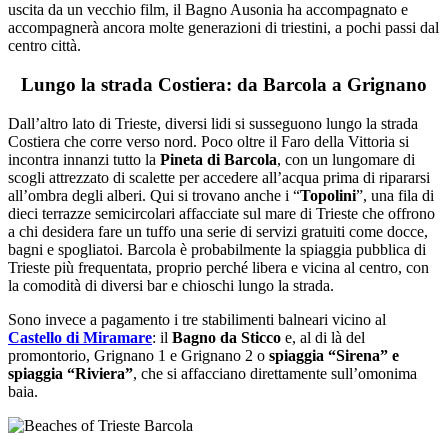
uscita da un vecchio film, il Bagno Ausonia ha accompagnato e
accompagnerà ancora molte generazioni di triestini, a pochi passi dal
centro città.
Lungo la strada Costiera: da Barcola a Grignano
Dall’altro lato di Trieste, diversi lidi si susseguono lungo la strada
Costiera che corre verso nord. Poco oltre il Faro della Vittoria si
incontra innanzi tutto la
Pineta di Barcola
, con un lungomare di
scogli attrezzato di scalette per accedere all’acqua prima di ripararsi
all’ombra degli alberi. Qui si trovano anche i “
Topolini
”, una fila di
dieci terrazze semicircolari affacciate sul mare di Trieste che offrono
a chi desidera fare un tuffo una serie di servizi gratuiti come docce,
bagni e spogliatoi. Barcola è probabilmente la spiaggia pubblica di
Trieste più frequentata, proprio perché libera e vicina al centro, con
la comodità di diversi bar e chioschi lungo la strada.
Sono invece a pagamento i tre stabilimenti balneari vicino al
Castello di Miramare
: il
Bagno da Sticco
e, al di là del
promontorio, Grignano 1 e Grignano 2 o
spiaggia “Sirena” e
spiaggia “Riviera”
, che si affacciano direttamente sull’omonima
baia.