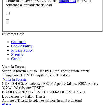
Confermo di aver preso visione dell'
informativa
e presto il
consenso al trattamento dei dati
Customer Care
Contattaci
Cookie Policy
Privacy Policy
Sitemap
Crediti
Visita la Foresta
Scopri la foresta DoubleTree by Hilton Trieste creata grazie
all'impegno di HNH Hospitality con Treedom.
Visita la Foresta
GDS CODES: Amadeus: TRS705 Apollo/Galileo: F3872 Sabre:
327041 Worldspan: TRSDT
P.Iva 03978470270 - CIN: IT032006A1JCOM8IT5 - ©
DoubleTree by Hilton Trieste
Al mare a Trieste: le spiagge migliori in città e dintorni